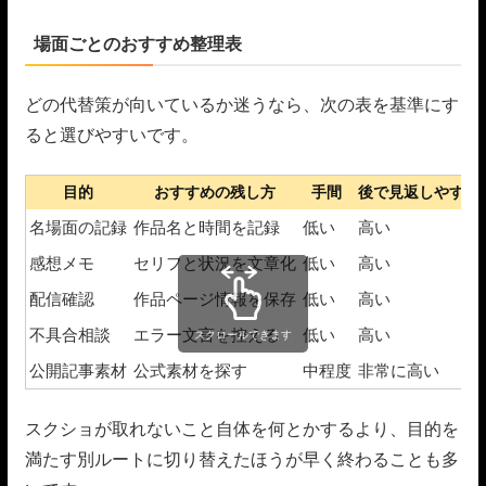
場面ごとのおすすめ整理表
どの代替策が向いているか迷うなら、次の表を基準にす
ると選びやすいです。
目的
おすすめの残し方
手間
後で見返しやすさ
名場面の記録
作品名と時間を記録
低い
高い
感想メモ
セリフと状況を文章化
低い
高い
配信確認
作品ページ情報を保存
低い
高い
不具合相談
エラー文言を控える
低い
高い
スクロールできます
公開記事素材
公式素材を探す
中程度
非常に高い
スクショが取れないこと自体を何とかするより、目的を
満たす別ルートに切り替えたほうが早く終わることも多