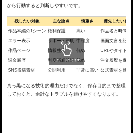
から行動すると判断しやすいです。
残したい対象
主な論点
慎重さ
優先したい代替
作品本編の1シーン
権利保護
高い
作品名と時間を
エラー表示
サポート説明
中程度
画面文言を記録
作品ページ
情報整理
低め
URLやタイトル
課金履歴
利用明細確認
低め
注文履歴を保存
スクロールできます
SNS投稿素材
公開利用
非常に高い
公式素材を使う
真っ黒になる技術的理由だけでなく、保存目的まで整理
しておくと、余計なトラブルを避けやすくなります。