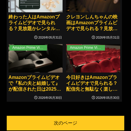
終わった人はAmazonプ
クレヨンしんちゃんの映
ライムビデオで見られ
画はAmazonプライムビ
る？見放題かレンタルか
デオで見られる？見放題
を迷わず判断できる！
の範囲と別料金の有無を
2026年05月31日
2026年05月31日
整理！
Amazon Prime Video
Amazon Prime Video
Amazonプライムビデオ
今日好きはAmazonプラ
で『私の夫と結婚して』
イムビデオで見られる？
が配信された日は2025年
配信先と無駄なく楽しむ
6月27日｜更新曜日と全
見方を整理！
2026年05月30日
2026年05月30日
10話の流れもすぐ把握！
次のページ