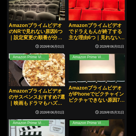
Amazonプライムビデオ
Amazonプライムビデオ
のNRで見れない原因6つ
でドラえもんが終了する
｜設定変更の順番が分か
主な理由6つ｜見れない時
れば対処しやすい！
の確認先と代わりの視聴
2026年06月01日
2026年06月01日
方法！
Amazon Prime Video
Amazon Prime Video
Amazonプライムビデオ
Amazonプライムビデオ
がiPhoneでピクチャイン
のサスペンスおすすめ7選
ピクチャできない原因7つ
｜映画もドラマもハズレ
｜今すぐ試せる対処と代
を避けて選べる！
替視聴法！
2026年06月01日
2026年05月31日
Amazon Prime Video
Amazon Prime Video