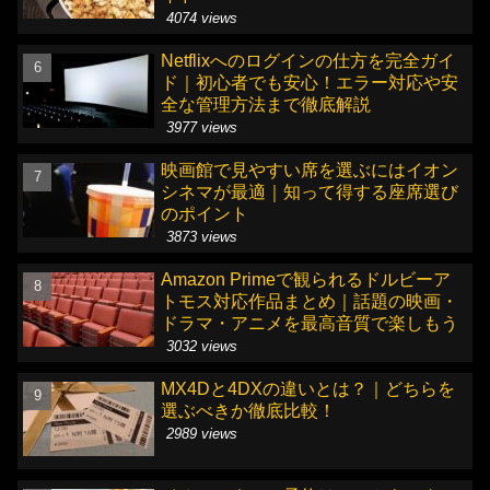
4074 views
Netflixへのログインの仕方を完全ガイ
ド｜初心者でも安心！エラー対応や安
全な管理方法まで徹底解説
3977 views
映画館で見やすい席を選ぶにはイオン
シネマが最適｜知って得する座席選び
のポイント
3873 views
Amazon Primeで観られるドルビーア
トモス対応作品まとめ｜話題の映画・
ドラマ・アニメを最高音質で楽しもう
3032 views
MX4Dと4DXの違いとは？｜どちらを
選ぶべきか徹底比較！
2989 views