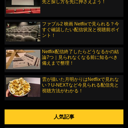
先と探し方を先に押さえよう！
ファブル2 映画 Netflixで見られる？今
すぐ確認したい配信状況と視聴前ポイ
ント！
Netflix配信終了したらどうなるかの結
論7つ｜見られなくなる前に知るべき
備えまで整理！
雲が描いた月明かりはNetflixで見れな
い？U-NEXTなど今見られる配信先と
視聴方法がわかる！
人気記事