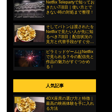
Netflix Telepartyで知ってお
きたい7項目｜使い方とで
きない時の対処まで整理！
そしてバトンは渡されたを
Netflixで見たい人が先に知
るべき7項目｜配信状況の
見方と代替手段がすぐ分か
る！
ピラミッドゲームはNetflix
で見られる？今の配信先と
作品の魅力がすぐつかめ
る！
人気記事
4DX座席の選び方と特徴｜
最高の映画体験を手に入れ
る方法