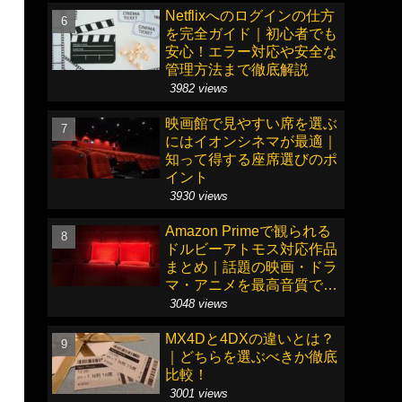
Netflixへのログインの仕方
を完全ガイド｜初心者でも
安心！エラー対応や安全な
管理方法まで徹底解説
3982 views
映画館で見やすい席を選ぶ
にはイオンシネマが最適｜
知って得する座席選びのポ
イント
3930 views
Amazon Primeで観られる
ドルビーアトモス対応作品
まとめ｜話題の映画・ドラ
マ・アニメを最高音質で楽
しもう
3048 views
MX4Dと4DXの違いとは？
｜どちらを選ぶべきか徹底
比較！
3001 views