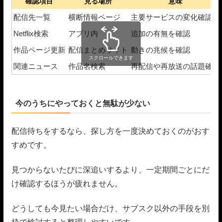
確認項目
見る場所
意味
配信先一覧
横断情報ページ
主要サービスの変化確認
Netflix検索
アプリ内
追加の有無を確認
作品ページ更新
配信まとめサイト
動きの兆候を確認
スクロールできます
関連ニュース
作品名検索
再配信や再放送の話題確認
今のうちにやっておくと無駄が少ない
配信待ちをするなら、探し方を一度決めておくのがおす
すめです。
見つからないたびに深追いするより、一定期間ごとにだ
け確認するほうが疲れません。
どうしても今見たい場合だけ、サブスク以外の手段を別