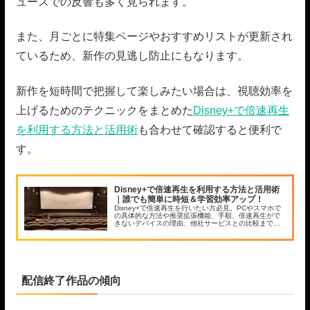
ュースでの反響も多く見られます。
また、月ごとに特集ページやおすすめリストが更新され
ているため、新作の見逃し防止にもなります。
新作を短時間で把握して楽しみたい場合は、視聴効率を
上げるためのテクニックをまとめた
Disney+で倍速再生
を利用する方法と活用術
も合わせて確認すると便利で
す。
Disney+で倍速再生を利用する方法と活用術
｜誰でも簡単に時短＆学習効率アップ！
Disney+で倍速再生を行いたい方必見。PCやスマホで
の具体的な方法や推奨拡張機能、手順、倍速再生がで
きないデバイスの理由、他社サービスとの比較まで徹
底解説。効率的な視聴や英語学習に役立つ活用術も紹
介しています。
配信終了作品の傾向